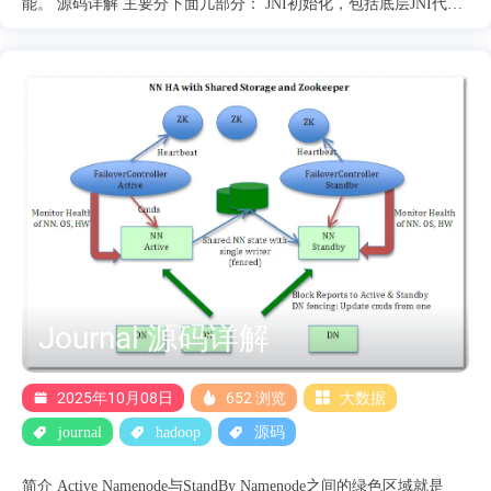
能。 源码详解 主要分下面几部分： JNI初始化，包括底层JNI代
码。 底层IO操作详解 初始化 核心初始化的代码是在NativeIO里面
的静态代码块里面实现的，通过参数
hadoop.workaround.non.threadsafe.getpwuid控制是否支持线程安
全，默认是线程安全的。 初始化只会做一次，不会重复初始化，
关键代码如下： static { if (NativeCodeLoader.isNativeCodeLoaded())
{ //确保只加初始化一次。 try { Configuration conf = new
Configuration(); boolean workaroundNonThreadSafePasswdCalls =
conf.getBoolean(
WORKAROUND_NON_THREADSAFE_CALLS_KEY,
WORKAROUND_NON_THREADSAFE_CALLS_DEFAULT....
Journal 源码详解
2025年10月08日
652 浏览
大数据
journal
hadoop
源码
简介 Active Namenode与StandBy Namenode之间的绿色区域就是