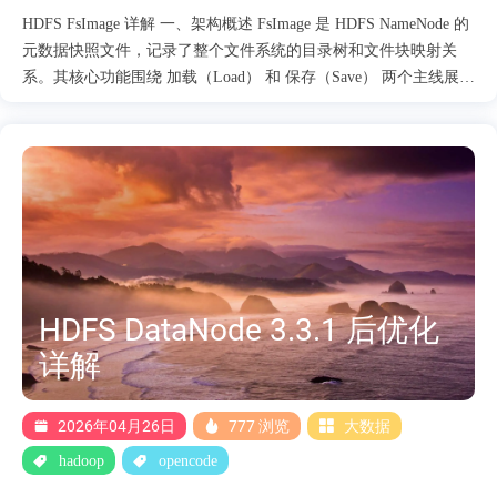
HDFS FsImage 详解 一、架构概述 FsImage 是 HDFS NameNode 的
元数据快照文件，记录了整个文件系统的目录树和文件块映射关
系。其核心功能围绕 加载（Load） 和 保存（Save） 两个主线展
开，分布在 namenode 包下的约 15 个主要类中。 FSImage 子系统
核心文件： FSImage.java — 主控类，协调所有加载/保存/恢复/升
级操作 FSImageFormat.java — LoaderDelegator + 旧版格式
FSImageFormatProtobuf.java — Protobuf 格式的 Loader/Saver
FSImageFormatPBINode.java — INode 序列化（PB 格式）
FSImageFormatPBSnapshot.java — Snapshot 序列化（PB 格式）
FSImageUtil.java — 文件头/摘要/压缩包装工具
FSImageCompression.java — 压缩编码管理
FSImageStorageInspector.java — 存储检查抽象 FSImag....
HDFS DataNode 3.3.1 后优化
详解
2026年04月26日
777 浏览
大数据
hadoop
opencode