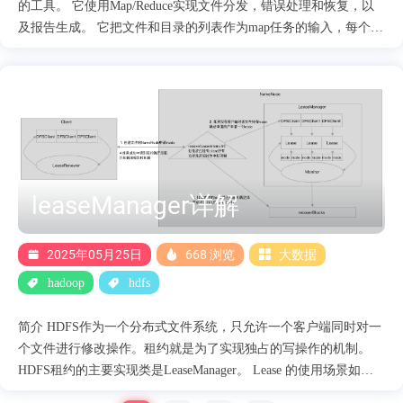
的工具。 它使用Map/Reduce实现文件分发，错误处理和恢复，以
及报告生成。 它把文件和目录的列表作为map任务的输入，每个任
务会完成源列表中部分文件的拷贝。 由于使用了Map/Reduce方
法，这个工具在语义和执行上都会有特殊的地方。 这篇文档会为
常用DistCp操作提供指南并阐述它的工作模型。 源码详解 作业启
动 作业的启动主要包含初始化和作业提交，在初始化阶段主要是
list左右需要拷贝的文件信息，根据文件信息构造split信息。 作业
提交阶段就是根据初始化阶段构造的split信息，将作业提交到Yarn
上面。 作业初始化 初始化阶段主要是list左右需要拷贝的文件信
leaseManager详解
息，根据文件信息构造split信息。 DistCp的入口函数是main函数，
在main函数里面主要做了两件事： 注册Cleanup。 初始化和启动作
业，核心处理函数为execute函数里面的createAndSubmitJob 创建Job
2025年05月25日
668 浏览
大数据
对象,主要是指定Map的处理类，InputFormat 和outputFormat 信息:
hadoop
hdfs
Job job = ....
简介 HDFS作为一个分布式文件系统，只允许一个客户端同时对一
个文件进行修改操作。租约就是为了实现独占的写操作的机制。
HDFS租约的主要实现类是LeaseManager。 Lease 的使用场景如
下： 客户端在申请创建新的文件或者向文件追加都会先向