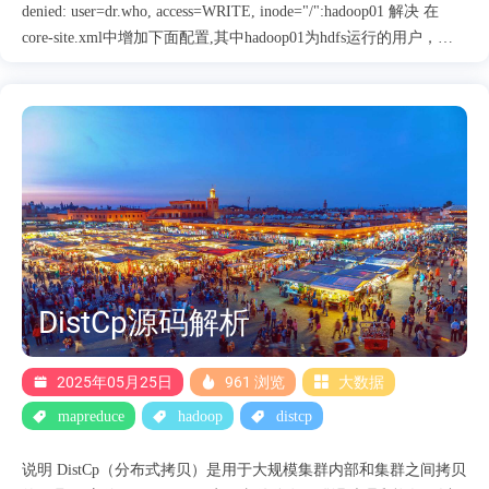
denied: user=dr.who, access=WRITE, inode="/":hadoop01 解决 在
core-site.xml中增加下面配置,其中hadoop01为hdfs运行的用户，修
改完重启hdfs即可。 <property>
<name>hadoop.http.staticuser.user</name> <value>hadoop01</value>
</property>
DistCp源码解析
2025年05月25日
961 浏览
大数据
mapreduce
hadoop
distcp
说明 DistCp（分布式拷贝）是用于大规模集群内部和集群之间拷贝