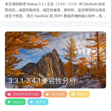
本文系统梳理 Hadoop 3.3.1 之后（3.4.0 ~ 3.5.0）对 DataNode 的全
部优化，涵盖性能优化、稳定性修复、新特性、监控增强和运维改
进五个维度。 简介 DataNode 是 HDFS 数据存储的核心组件，负责
数据块的读写、校验、复制和汇报。3.3.1 之后社区对 DataNode 做
了大量改进，其中最核心的是细粒度锁机制——将单一
FsDatasetImpl 全局锁拆分为 BlockPool → Volume → DIR 三级锁，
使 DN 在高并发场景下吞吐量提升 30-50%，3.5.0 中进一步演进到
基于 blockId 的更细粒度锁。此外，慢节点/慢磁盘检测、动态重配
置、DirectoryScanner 优化等改进也显著提升了 DN 的可观测性和
运维效率。 一、性能优化 1.1 细粒度锁机制（核心优化） 这是
3.3.1 之后 DN 最重要的性能优化，分三个阶段递进实现： 阶段
Issue版本锁粒度说明 Phase IHDFS-153823.4.0Volume 级将
FsDatasetImpl 全局锁拆为 BlockPool + Volume 两....
3.3.1-3.4.1兼容性分析
2026年03月15日
994 浏览
数据库
hadoop
兼容性