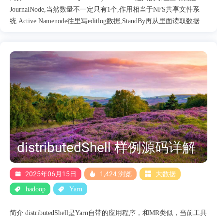
JournalNode,当然数量不一定只有1个,作用相当于NFS共享文件系
统.Active Namenode往里写editlog数据,StandBy再从里面读取数据进
行同步. JournalNodede 在hdfs架构中的角色： 源码解析 解读
JournalNodede的原理。JN的核心功能主要包含下面几个： JN启动
读写editLog。 JN之间editLog数据同步 JN 启动 JN的启动入口类是
JournalNode.java， 启动函数是main。在启动阶段主要启动了两个
核心部件： JournalNodeHttpServer，主要是jn的http服务端。读取
editlog使用。 JournalNodeRpcServer， 主要是jn的rpc服务端。主要
是写入editlog使用当前协议。 JournalNodeHttpServer 当前类主要是
jn的http服务端，在启动阶段最关键的功能是初始化http的Servlet：
GetJournalEditServlet。 httpServ....
distributedShell 样例源码详解
2025年06月15日
1,424 浏览
大数据
hadoop
Yarn
简介 distributedShell是Yarn自带的应用程序，和MR类似，当前工具