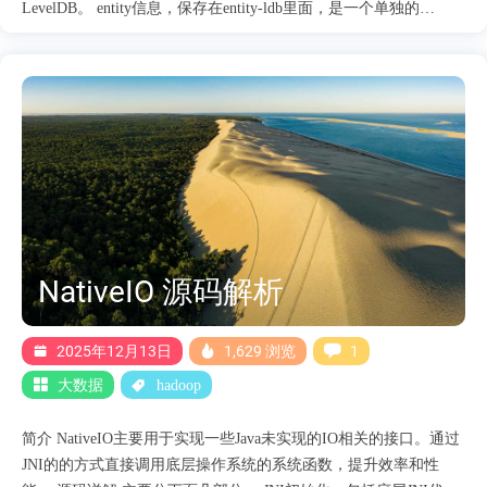
LevelDB。 entity信息，保存在entity-ldb里面，是一个单独的
LevelDB，支持按照时间进行归档以及清理。 indexed entity信息，
保存在indexes-ldb里面，是一个单独的LevelDB。支持按照时间进
行归档以及清理。 domain信息，保存domain信息，保存在domain-
ldb里面，是一个单独的LevelDB。 owner信息，保存owner信息，
保存在owner-ldb里面，是一个单独的LevelDB。 数据库详解
starttime-ldb starttime-ldb主要保存的是app的启动时间，保存的信息
主要如下： 保存的key是EntityIdentifier，value是作业启动时间。
当前版本信息，key是timeline-store-version，value是版本信息。
entity-ldb entity-ldb数据库的类型是RollingLevelD....
NativeIO 源码解析
2025年12月13日
1,629 浏览
1
大数据
hadoop
简介 NativeIO主要用于实现一些Java未实现的IO相关的接口。通过
JNI的的方式直接调用底层操作系统的系统函数，提升效率和性