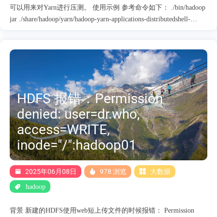
可以用来对Yarn进行压测。 使用示例 参考命令如下： ./bin/hadoop
jar ./share/hadoop/yarn/hadoop-yarn-applications-distributedshell-
3.4.1.jar \ -jar ./share/hadoop/yarn/hadoop-yarn-applications-
distributedshell-3.4.1.jar -shell_command \ '/bin/date' -num_containers
5 可以提交一个样例作业到Yarn上面。 源码阅读 当前样例的入口
类是org.apache.hadoop.yarn.applications.distributedshell.Client ，在
pom文件里面默认定义了当前类为主类。所以在提交的时候可以不
用指定主类。 <plugin> <artifactId>maven-jar-plugin</artifactId>
HDFS 报错：Permission
<execu....
denied: user=dr.who,
access=WRITE,
inode="/":hadoop01
2025年06月08日
978 浏览
大数据
hadoop
背景 新建的HDFS使用web短上传文件的时候报错： Permission