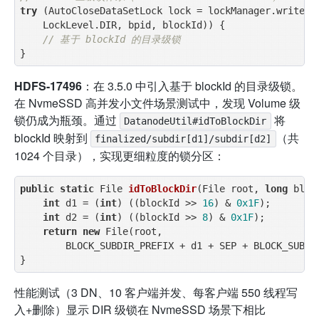
try
 (AutoCloseDataSetLock lock = lockManager.writeLoc
    LockLevel.DIR, bpid, blockId)) {

// 基于 blockId 的目录级锁
HDFS-17496
：在 3.5.0 中引入基于 blockId 的目录级锁。
在 NvmeSSD 高并发小文件场景测试中，发现 Volume 级
锁仍成为瓶颈。通过
将
DatanodeUtil#idToBlockDir
blockId 映射到
（共
finalized/subdir[d1]/subdir[d2]
1024 个目录），实现更细粒度的锁分区：
public
static
 File 
idToBlockDir
(File root, 
long
 bloc
int
 d1 = (
int
) ((blockId >> 
16
) & 
0x1F
);

int
 d2 = (
int
) ((blockId >> 
8
) & 
0x1F
);

return
new
 File(root,

        BLOCK_SUBDIR_PREFIX + d1 + SEP + BLOCK_SUBDIR
性能测试（3 DN、10 客户端并发、每客户端 550 线程写
入+删除）显示 DIR 级锁在 NvmeSSD 场景下相比