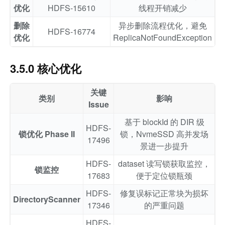
优化
HDFS-15610
线程开销减少
删除
异步删除流程优化，避免
HDFS-16774
优化
ReplicaNotFoundException
3.5.0 核心优化
关键
类别
影响
Issue
基于 blockId 的 DIR 级
HDFS-
锁优化 Phase II
锁，NvmeSSD 高并发场
17496
景进一步提升
HDFS-
dataset 读写锁获取监控，
锁监控
17683
便于定位锁瓶颈
HDFS-
修复误标记正常块为损坏
DirectoryScanner
17346
的严重问题
HDFS-