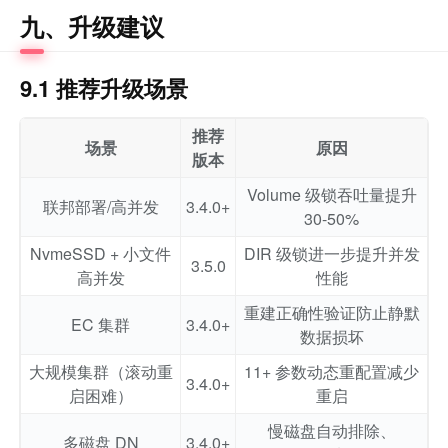
九、升级建议
9.1 推荐升级场景
推荐
场景
原因
版本
Volume 级锁吞吐量提升
联邦部署/高并发
3.4.0+
30-50%
NvmeSSD + 小文件
DIR 级锁进一步提升并发
3.5.0
高并发
性能
重建正确性验证防止静默
EC 集群
3.4.0+
数据损坏
大规模集群（滚动重
11+ 参数动态重配置减少
3.4.0+
启困难）
重启
慢磁盘自动排除、
多磁盘 DN
3.4.0+