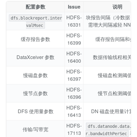
配置参数
Issue
说明
HDFS-
块报告间隔（冷数据 EC
dfs.blockreport.inter
16331
需增大间隔减轻 NN 
valMsec
HDFS-
缓存报告参数
缓存报告间隔和参
16399
HDFS-
DataXceiver 参数
数据传输线程相关参
16400
HDFS-
慢磁盘参数
慢磁盘检测阈值等
16397
HDFS-
慢节点参数
慢节点检测阈值等
16396
HDFS-
DFS 使用量参数
DN 磁盘使用量计算
16413
HDFS-
dfs.datanode.data.tr
传输/写带宽
17113
和
r.bandwidthPerSec