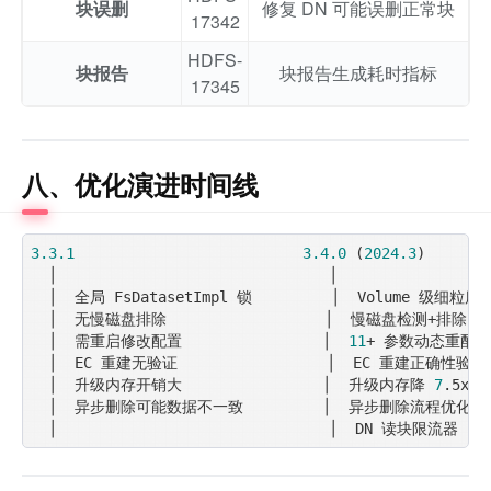
块误删
修复 DN 可能误删正常块
17342
HDFS-
块报告
块报告生成耗时指标
17345
八、优化演进时间线
3.3
.1
3.4
.0
 (
2024.3
)       
  │                               │                  
  │  全局 FsDatasetImpl 锁         │  Volume 级细粒度锁
  │  无慢磁盘排除                  │  慢磁盘检测
+
排除   
  │  需重启修改配置                │  
11
+
 参数动态重配置  
  │  EC 重建无验证                 │  EC 重建正确性验证 
  │  升级内存开销大                │  升级内存降 
7
.5x  
  │  异步删除可能数据不一致         │  异步删除流程优化      