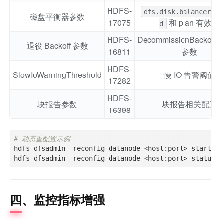
HDFS-
dfs.disk.balancer.e
磁盘平衡器参数
17075
和 plan 有效期
d
HDFS-
DecommissionBackoffM
退役 Backoff 参数
16811
参数
HDFS-
SlowIoWarningThreshold
慢 IO 告警阈值
17282
HDFS-
块报告参数
块报告相关配置
16398
# 动态重配置示例
hdfs dfsadmin -reconfig datanode <host:port> start

四、监控指标增强