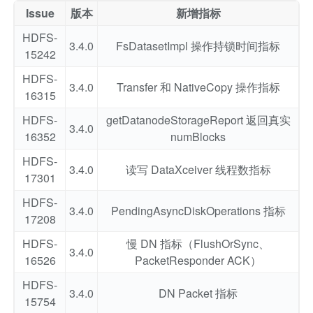
Issue
版本
新增指标
HDFS-
3.4.0
FsDatasetImpl 操作持锁时间指标
15242
HDFS-
3.4.0
Transfer 和 NativeCopy 操作指标
16315
HDFS-
getDatanodeStorageReport 返回真实
3.4.0
16352
numBlocks
HDFS-
3.4.0
读写 DataXceiver 线程数指标
17301
HDFS-
3.4.0
PendingAsyncDiskOperations 指标
17208
HDFS-
慢 DN 指标（FlushOrSync、
3.4.0
16526
PacketResponder ACK）
HDFS-
3.4.0
DN Packet 指标
15754