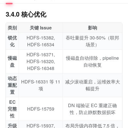
3.4.0 核心优化
类别
关键 Issue
影响
锁优
HDFS-15382,
吞吐量提升 30-50%（联邦
化
HDFS-16534
场景）
HDFS-16371,
慢磁
慢磁盘自动排除，pipeline
HDFS-16320,
盘
自动恢复
HDFS-16348
动态
HDFS-16331 等 11
减少滚动重启，运维效率大
重配
项
幅提升
置
EC
DN 端验证 EC 重建正确
完整
HDFS-15759
性，防止静默数据损坏
性
升级
HDFS-15937,
布局升级内存降低 7.5 倍，