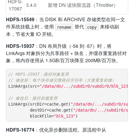
HDFS-
3.4.0
新增 DN 读块限流器（Throttler）
17087
HDFS-15549
：当 DISK 和 ARCHIVE 存储类型在同一文
件系统挂载上时，使用
替代
来移动副
rename
copy
本，节省大量 IO 开销。
HDFS-15937
：DN 布局升级（-56 到 -57）时，将
LinkArgs 对象拆分为共享路径 + 块名，并缓存重复路径对
象，将内存使用从 1.5GB/百万块降至 200MB/百万块。
// HDFS-15937：路径对象复用
// 修改前：每个块存储完整路径字符串（大量重复前缀）
LinkArgs(src=
"/data/dn/.../subdir0/subdir0/blk_123"
,
// 修改后：路径前缀复用
LinkArgs(srcDir=cache.get(
"/data/dn/.../subdir0/subd
         destDir=cache.get(
"/data/dn/.../subdir0/sub
         blockFile=
"blk_123"
HDFS-16774
：优化异步删除流程。原流程中从