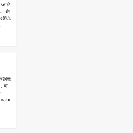
et命
。 命
lue追加
.
符串到数
，可
：
 value