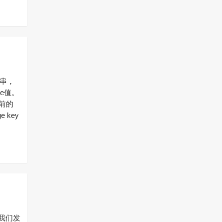
子串，
ue值。
前的
 key
当我们发