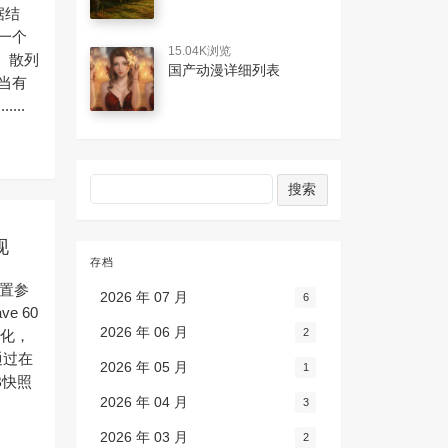
据结
一个
15.04K浏览
、散列
国产动漫详细列表
当有
...
现
存档
置参
2026 年 07 月
6
e 60
2026 年 06 月
2
变化，
通过在
2026 年 05 月
1
B快照
2026 年 04 月
3
2026 年 03 月
2