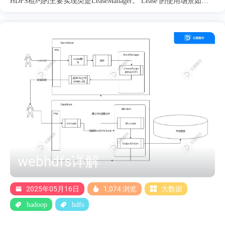
HDFS租约的主要实现类是LeaseManager。 Lease 的使用场景如
下： 客户端在申请创建新的文件或者向文件追加都会先向
NameNode申请获得inode或者最后一个块的信息 在NameNode中
FSNamesystem会调用recoverLeaseInternal检查文件是否是
UnderConstruction，是UnderConstruction的前提下，在leaseManager
中是否这个client已经持有租约，如果有则抛出已经持有租约的异
常 再检查文件的原来的租约持有者的的租约是否超过了软限制，
如果超过了软限制则执行租约恢复internalReleaseLease进行租约恢
复。 因为在文件是UnderConstruction前提下检查，文件必定有一个
租约持有者，所以，直接抛出已经有另一个租约持有者的异常。
如果文件不是在UnderConstruction状态，则直接为这个发起请求的
客户端构造租约，加入到LeaseManager的租约维护的集合中....
webhdfs详解
2025年05月16日
1,074 浏览
大数据
hadoop
hdfs