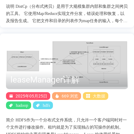
说明 DistCp（分布式拷贝）是用于大规模集群内部和集群之间拷贝
的工具。 它使用Map/Reduce实现文件分发，错误处理和恢复，以
及报告生成。 它把文件和目录的列表作为map任务的输入，每个任
务会完成源列表中部分文件的拷贝。 由于使用了Map/Reduce方
法，这个工具在语义和执行上都会有特殊的地方。 这篇文档会为
常用DistCp操作提供指南并阐述它的工作模型。 源码详解 作业启
动 作业的启动主要包含初始化和作业提交，在初始化阶段主要是
list左右需要拷贝的文件信息，根据文件信息构造split信息。 作业
提交阶段就是根据初始化阶段构造的split信息，将作业提交到Yarn
上面。 作业初始化 初始化阶段主要是list左右需要拷贝的文件信
leaseManager详解
息，根据文件信息构造split信息。 DistCp的入口函数是main函数，
在main函数里面主要做了两件事： 注册Cleanup。 初始化和启动作
业，核心处理函数为execute函数里面的createAndSubmitJob 创建Job
2025年05月25日
669 浏览
大数据
对象,主要是指定Map的处理类，InputFormat 和outputFormat 信息:
hadoop
hdfs
Job job = ....
简介 HDFS作为一个分布式文件系统，只允许一个客户端同时对一
个文件进行修改操作。租约就是为了实现独占的写操作的机制。