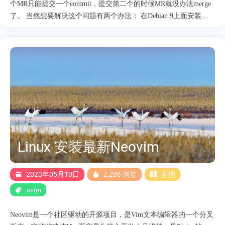
个MR只能提交一个commit，提交第二个的时候MR就没办法merge
了。 当然想要解决这个问题有两个办法： 在Debian 9上面安装
Docker 20以后的版本，但是apt源里面没有，可以考虑安装Debian
10对应的Docker。 将Debian 9升级到Debian 10，顺便安装最新版本
的Docker，目前版本是23。也能解决我当前的问题。 经过我个人
的考虑，Debian 9也已经出了好多年了，Debian 12都快出了，索性
借着这个机会先升级到Debian 10。
Linux 安装最新Neovim
2023年05月10日
2,286 浏览
其他
nvim
Neovim是一个社区驱动的开源项目，是Vim文本编辑器的一个分叉