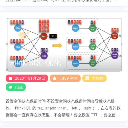
边数据流中数据到达的时候，会保存到RState当中，并且到LState
中进行Join，然后将Join之嚄胡的结果数据发送到下游。 为了保障
左右两边流中需要Join的数据出现在相同节点，Flink SQL会利用
Join中的on的关联条件进行分区，把相同关联条件 的数据分发到同
一个分区里面。 普通双流Join 现有订单表A和支付表B进行关联得
到汇总表C。订单表和支付表初始数据如下： 表A：订单表数据
order_id timestamp 1001 2023-02-04 10:00:00 1002 2023-01-04
10:01:02 表B：支付表数据 order_id pay_money order_id pay_money
Flink SQL 优化
1001 80 1002 100 inner join 当A表中每一条数据到达时，都会和B
表中....
2023年01月29日
1,489 浏览
大数据
flink
设置空闲状态保留时间 不设置空闲状态保留时间会导致状态爆
炸。 FlinkSQL 的 regular join inner 、 left 、 right ），左右表的数
据都会一直保存在状态里，不会清理！要么设置 TTL ，要么使用
Flink SQL 的 interval join 。 使用 Top N 语法进行去重，重复数据