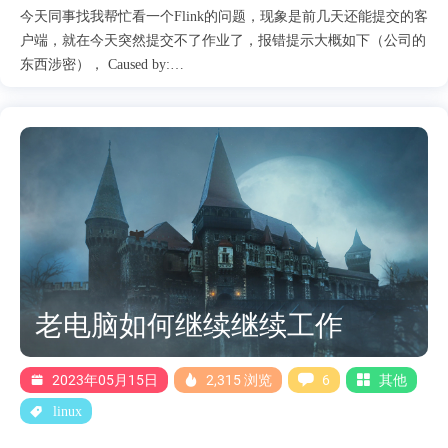
今天同事找我帮忙看一个Flink的问题，现象是前几天还能提交的客
户端，就在今天突然提交不了作业了，报错提示大概如下（公司的
东西涉密）， Caused by:
org.apache.flink.api.common.InvalidProgramException: The
LocalStreamEnvironment cannot be used when submitting a program
through a client, or running in a TestEnvironment context. at
org.apache.flink.streaming.api.environment.LocalStreamEnvironment.
(LocalStreamEnvironment.java:68) at
org.apache.flink.streaming.api.environment.LocalStreamEnvironment.
(LocalStreamEnvironment.java:58) at
org.apache.flink.streaming.api.env....
老电脑如何继续继续工作
2023年05月15日
2,315 浏览
6
其他
linux