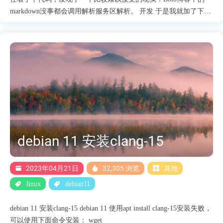
markdown没事都会调用解析服务区解析。 开发 于是我就加了下面
这个函数： public static String toHTML(final String markdownText,
String cacheKey) { String cache =
RedisCacheUtils.getCache(cacheKey); if (!StringUtils.isEmpty(cache))
{ return cache; } cache = toHTML(markdownText);
RedisCacheUtils.cacheValue(cacheKey, cache); return cache; } 在别人
调用的时候优先从Redis里面获取了缓存。详细代码如下：
https://github.com/zeekling/bolo-
solo/commit/1f5eb32df14c5181d03fa33c4010e3828fe0353d 其他问题
但是发现以前的老....
debian 11 安装clang-15
2023年04月21日
32,305 浏览
其他
linux
debian11
debian 11 安装clang-15 debian 11 使用apt install clang-15安装失败，
可以使用下面命令安装： wget