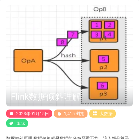
的出现一般都位于特定区间内（例如一小时或一天内），过了这段
时间之后，对应的 状态就不再需要了。 Flink SQL可以指定空闲状
态（即未更新的状态）被保留的最小时间 当状态中某个 key对应的
状态未更新的时间达到阈值时， 该条状态被自动清理。 API 设
置： tableEnv.getConfig().setIdleStateRetention(Duration.ofHours(1));
配置参数设置： Configuration configuration =
tableEnv.getConfig().getConfiguration();
configuration.setString("table.exec.state.ttl", " 1 h" ); ....
Flink数据倾斜理解
2023年01月15日
1,415 浏览
大数据
flink
数据倾斜原理 数据倾斜就是数据的分布严重不均，流入部分算子