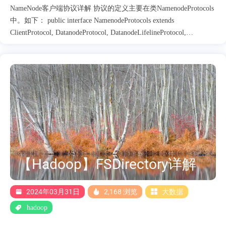
NameNode客户端协议详解 协议的定义主要在类NamenodeProtocols
中。如下： public interface NamenodeProtocols extends
ClientProtocol, DatanodeProtocol, DatanodeLifelineProtocol,
NamenodeProtocol, RefreshAuthorizationPolicyProtocol,
ReconfigurationProtocol, RefreshUserMappingsProtocol,
RefreshCallQueueProtocol, GenericRefreshProtocol,
GetUserMappingsProtocol, HAServiceProtocol { } 根据交互对象的不
同，将协议进行了不同的归类。要想了解协议内容，需要将其单独
分开分析。 NamenodeProtocol 详解 BlocksWithLocations
getBlocks(DatanodeInfo datanode, long size, long minBlockSiz....
【Hadoop】FSDirectory详解
2024年03月31日
2,168 浏览
大数据
hadoop