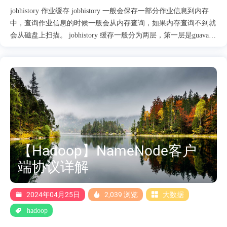
jobhistory 作业缓存 jobhistory 一般会保存一部分作业信息到内存
中，查询作业信息的时候一般会从内存查询，如果内存查询不到就
会从磁盘上扫描。 jobhistory 缓存一般分为两层，第一层是guava缓
存，默认情况下guava的缓存个数是5，可以通过配置项
mapreduce.jobhistory.loadedjobs.cache.size控制。 当guava的一级缓存
中不存在的时候，默认是需要重新加载的，jobhistory中定义了加载
规则,定义代码如下： CacheLoader<JobId, Job> loader; loader = new
CacheLoader<JobId, Job>() { @Override public Job load(JobId key)
throws Exception { return loadJob(key); } }; 其中loadJob实现如下，
其中hsManager为加载具体实现， private Job loadJob(JobId jobId)
throws RuntimeException, ....
【Hadoop】NameNode客户
端协议详解
2024年04月25日
2,039 浏览
大数据
hadoop