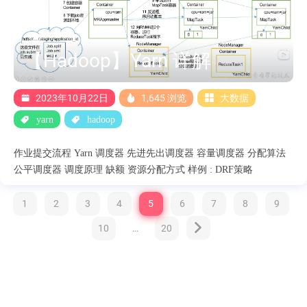
Heap空间。 除了对文件系统本身元数据的管理之外，NameNode还
需要维护整个集群的机架及DataNode的信息、Lease管理以及集中
式缓存引入的缓存管理等等。 这几部分数据结构空间占用相对固
【Hadoop】Yarn 详解
定，且占用较小。 内存全景 NameNode整个内存结构大致可以分成
四大部分：Namespace、BlocksMap、NetworkTopology及其它
Names....
2023年10月22日
1,645 浏览
大数据
yarn
hadoop
作业提交流程 Yarn 调度器 先进先出调度器 容量调度器 分配算法
公平调度器 调度原理 缺额 资源分配方式 样例 : DRF策略
1
2
3
4
5
6
7
8
9
10
…
20