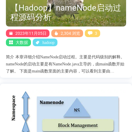
等 AdminService:为管理员提供的独立接口，主要目的是为了防止
【Hadoop】nameNode启动过
大量普通用户请求阻塞管理员通道，提供如下功能： 动态更新节
程源码分析
点列表 更新ACL列表 更新队列信息等 WebApp:提供一个Web界面
来让用户更友好的获知集群和应....
2023年11月05日
2,304 浏览
3
大数据
hadoop
简介 本章详细介绍NameNode启动过程。主要是代码级别的解释。
nameNode的启动主要是有NameNode.java主导的，由main函数开始
了解。 下面是main函数里面的主要内容，可以看到主要由
createNameNode实现NameNode的启动。 NameNode namenode =
createNameNode(argv, null); if (namenode != null) { namenode.join();
} 在createNameNode函数里面主要是分为两部分： 参数解析：主要
关心解析startOpt，startOpt可以控制具体操作，比如format、
rockback等。主要操作如下,后续会详细介绍。 FORMAT ("-
format"), CLUSTERID ("-clusterid"), GENCLUSTERID ("-
genclusterid"), REGULAR ("-regular"), BACKUP ("-backup"),
CHECKPOINT("-checkpoint"), UPGRADE ("-upgrade"), ROL....