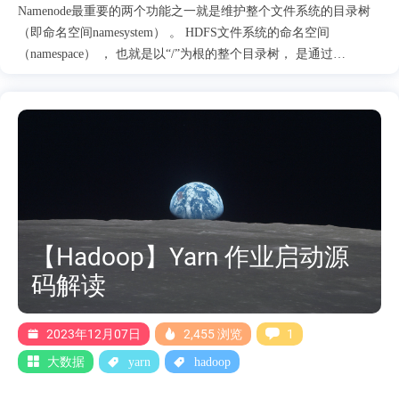
Namenode最重要的两个功能之一就是维护整个文件系统的目录树
（即命名空间namesystem） 。 HDFS文件系统的命名空间
（namespace） ， 也就是以“/”为根的整个目录树， 是通过
FSDirectory类来管理的。 FSNamesystem也提供了管理目录树结构
的方法。 FSNamesystem中的方法多是调用FSDirectory类的实现。
FSNamesystem在FSDirectory类方法的基础上添加了editlog日志记录
的功能。 FSDirectory的操作则全部是在内存中进行的， 并不进行
editlog的日志记录。
【Hadoop】Yarn 作业启动源
码解读
2023年12月07日
2,455 浏览
1
大数据
yarn
hadoop