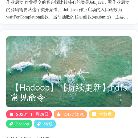
作业启动 作业提交的客户端比较核心的类是Job.java，看作业启动
的源码需要从这个类开始看。 Job.java 作业启动的入口函数为
waitForCompletion函数。当前函数的核心函数为submit()，主要如
下： public void submit() throws IOException, InterruptedException,
ClassNotFoundException { ensureState(JobState.DEFINE);
setUseNewAPI(); connect(); final JobSubmitter submitter =
getJobSubmitter(cluster.getFileSystem(), cluster.getClient()); status =
ugi.doAs(new PrivilegedExceptionAction<JobStatus>() { public
JobStatus run() throws IOException, InterruptedException,
ClassNotFoundEx....
【Hadoop】【持续更新】hdfs
常见命令
2023年11月29日
2,477 浏览
大数据
hadoop
转载