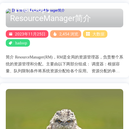
步处理的事件直接交给相应的事件处理器。 某些事件处理器不仅
【Hadoop】
处理事件，也会向中央异步调度器发送事件。 事件处理器定义 事
ResourceManager简介
件处理器定义如下： @SuppressWarnings("rawtypes") @Public
@Evolving public interface EventHandler<T extends Event> { void
handle(T event); } 只有一个handler函数，如参是事件： 中央处理器
2023年11月25日
2,454 浏览
大数据
AsyncDispatcher AsyncDispatcher 实现了接口Dispatcher，Dispatcher
hadoop
中定义了事件Dispatcher的接口。主要提供两个功能： 注册不同类
型的事件，主要包含事件类型和事件处理器。 获取事件处理器，
简介 ResourceManager(RM)，RM是全局的资源管理器，负责整个系
用来派发事件，等待异步执行真正的....
统的资源管理和分配。主要由以下两部分组成： 调度器：根据容
量、队列限制条件将系统资源分配给各个应用。 资源分配的单位
是container，container是一个动态资源单位，它将内存、CPU、磁
盘、网络等资源封装在一起，从而限定了资源使用量。 调度器是
一个可插拔的组件，用户可以自己定制，也可以选择Fair或Capacity
调度器. 应用程序管理器：负责管理所有应用程序的以下内容： 应
用提交 与调度器协商资源以启动AM. 监控AM运行状态并在失败时
重启它 RM内部架构 交互模块：RM对普通用户、管理员、Web提
供了三种对外服务： ClientRMService:为普通用户提供服务，它处
理来自客户端的各种RPC，比如: 应用提交 终止应用 获取应用状态