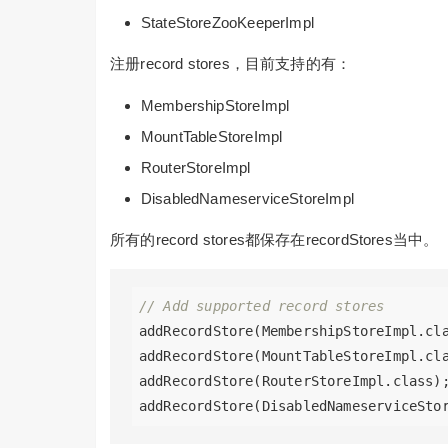
StateStoreZooKeeperImpl
注册record stores，目前支持的有：
MembershipStoreImpl
MountTableStoreImpl
RouterStoreImpl
DisabledNameserviceStoreImpl
所有的record stores都保存在recordStores当中。
// Add supported record stores
addRecordStore(MembershipStoreImpl.cla
addRecordStore(MountTableStoreImpl.cla
addRecordStore(RouterStoreImpl.class);