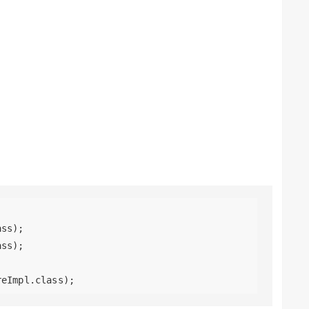
ss);

ss);


