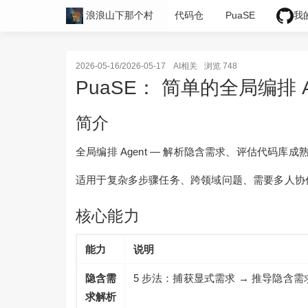
浪浪山下那个村
代码仓
PuaSE
我
2026-05-16/2026-05-17
AI相关
浏览 748
PuaSE： 简单的全局编排 A
简介
全局编排 Agent — 解析隐含需求、评估代码库成熟
适用于复杂多步骤任务、跨领域问题、需要多人协
核心能力
能力
说明
隐含需
5 步法：捕获显式需求 → 推导隐含需求
求解析