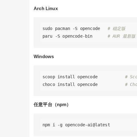
Arch Linux
sudo pacman -S opencode   
# 稳定版
paru -S opencode-bin      
# AUR 最新版
Windows
scoop install opencode           
# Sc
choco install opencode           
# Ch
任意平台（npm）