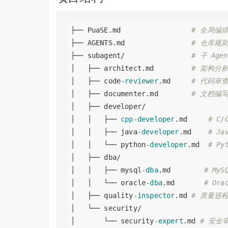
├── PuaSE.md                 
# 全局编排
├── AGENTS.md                
# 仓库规
├── subagent/                
# 子 Age
│   ├── architect.md         
# 架构分
│   ├── code
-reviewer
.md     
# 代码审
│   ├── documenter.md        
# 文档编
│   ├── developer/

│   │   ├── 
cpp
-developer
.md     
# C/
│   │   ├── java
-developer
.md    
# Ja
│   │   └── python
-developer
.md  
# Py
│   ├── dba/

│   │   ├── mysql
-dba
.md        
# My
│   │   └── oracle
-dba
.md       
# Or
│   ├── quality
-inspector
.md 
# 质量巡
│   └── security/

│       └── security
-expert
.md 
# 安全