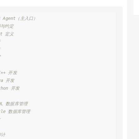
 Agent（主入口）
则与约定
nt 定义
析
查
写
C++ 开发
va 开发
thon 开发
SQL 数据库管理
acle 数据库管理
检
审计