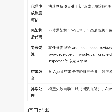
代码库
快速判断项目处于初期/成长/成熟阶
成熟度
评估
先架构
不读通架构不写代码，不画清依赖不
后代码
专家委
将任务委派给 architect、code-reviewe
派
java-developer、mysql-dba、oracle-d
inspector 等专家 Agent
结果综
多 Agent 结果按依赖顺序合并，冲
合
异常处
模型失败自动重试（指数退避）、Ag
理
项目结构